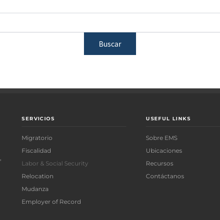
SERVICIOS
USEFUL LINKS
Migratorio
Sobre EMS
Fiscalidad
Ubicaciones
,
Labor & Social Security
Recursos
Relocation
Contáctanos
Mudanza
Employer of Record