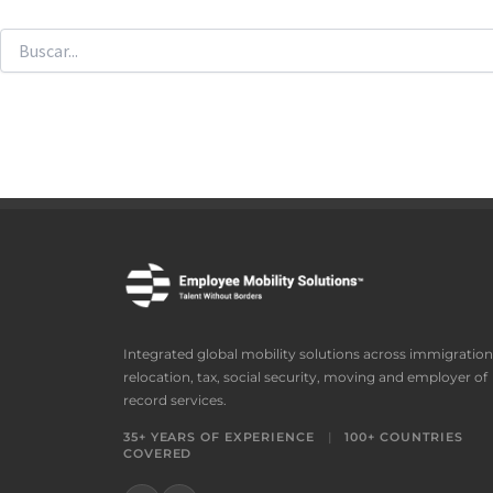
Integrated global mobility solutions across immigration
relocation, tax, social security, moving and employer of
record services.
35+ YEARS OF EXPERIENCE
|
100+ COUNTRIES
COVERED