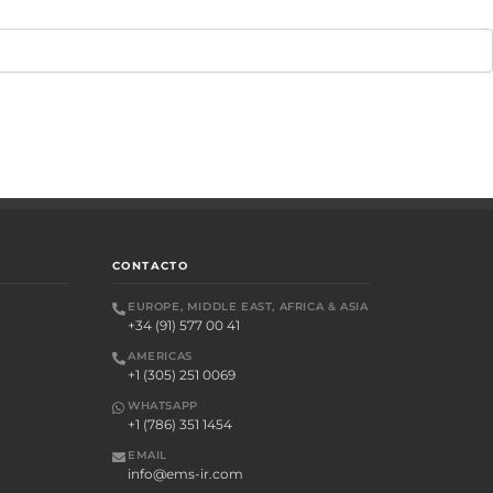
CONTACTO
EUROPE, MIDDLE EAST, AFRICA & ASIA
+34 (91) 577 00 41
AMERICAS
+1 (305) 251 0069
WHATSAPP
+1 (786) 351 1454
EMAIL
info@ems-ir.com