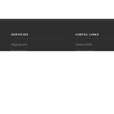
SERVICIOS
USEFUL LINKS
Migratorio
Sobre EMS
Fiscalidad
Ubicaciones
,
Labor & Social Security
Recursos
Relocation
Contáctanos
Mudanza
Employer of Record