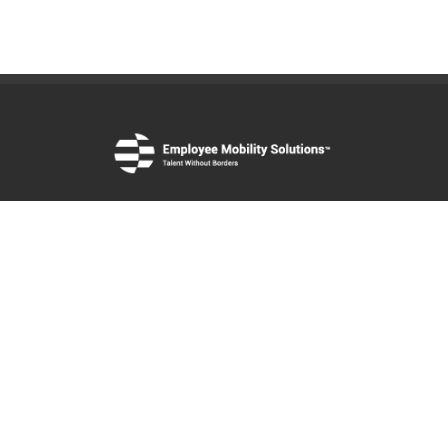
Integrated global mobility solutions across immigration
relocation, tax, social security, moving and employer of
record services.
35+ YEARS OF EXPERIENCE
|
100+ COUNTRIES
COVERED