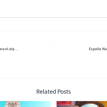
España: Hacienda confirma una reducción del 50% en el IRPF para el alquiler de habitaciones destinadas a vivienda habitual
Related Posts